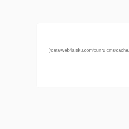
(/data/web/laitiku.com/xunruicms/ca