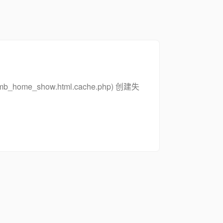
_zsymb_home_show.html.cache.php) 创建失