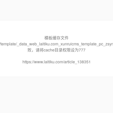
模板缓存文件
che/template/_data_web_laitiku.com_xunruicms_template_pc
败，请将cache目录权限设为777
https://www.laitiku.com/article_138351