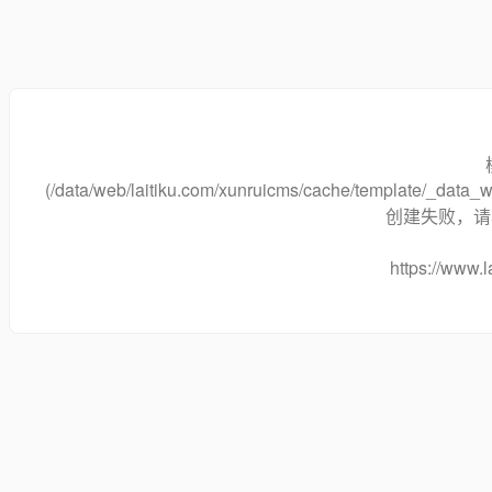
(/data/web/laitiku.com/xunruicms/cache/template/_dat
创建失败，请将
https://www.l