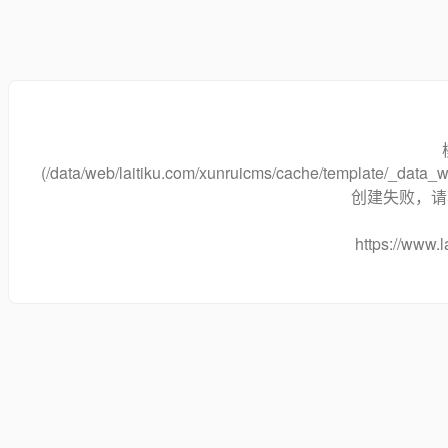
(/data/web/laitiku.com/xunruicms/cache/template/_dat
创建失败，请将
https://www.l