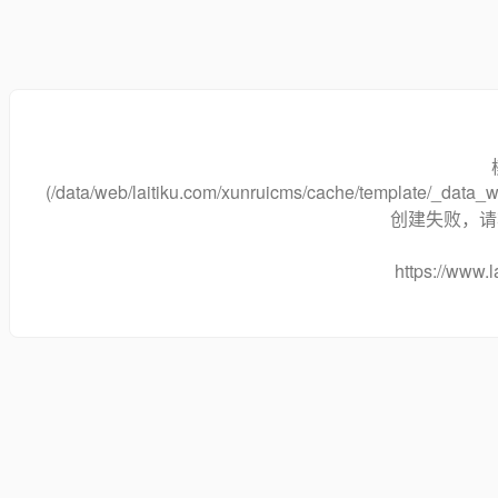
(/data/web/laitiku.com/xunruicms/cache/template/_dat
创建失败，请将
https://www.l