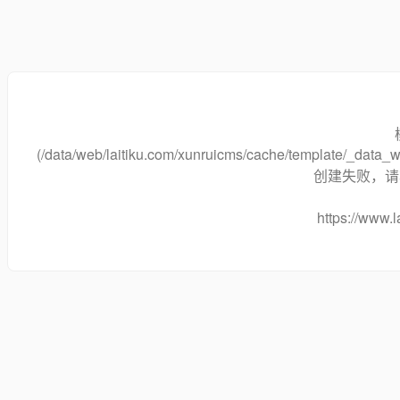
(/data/web/laitiku.com/xunruicms/cache/template/_dat
创建失败，请将
https://www.l