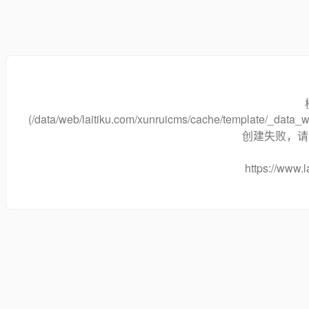
(/data/web/laitiku.com/xunruicms/cache/template/_dat
创建失败，请将
https://www.l