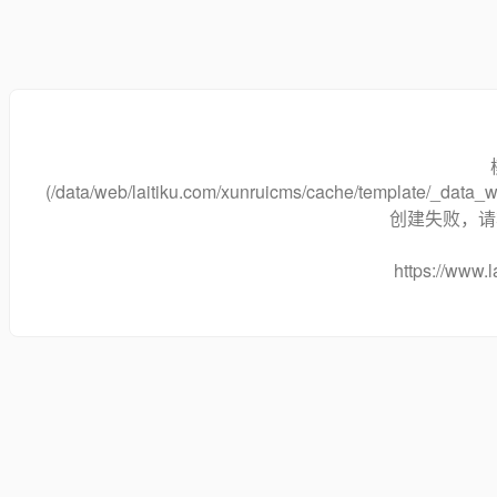
(/data/web/laitiku.com/xunruicms/cache/template/_dat
创建失败，请将
https://www.l