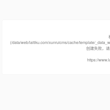
(/data/web/laitiku.com/xunruicms/cache/template/_dat
创建失败，请将
https://www.l