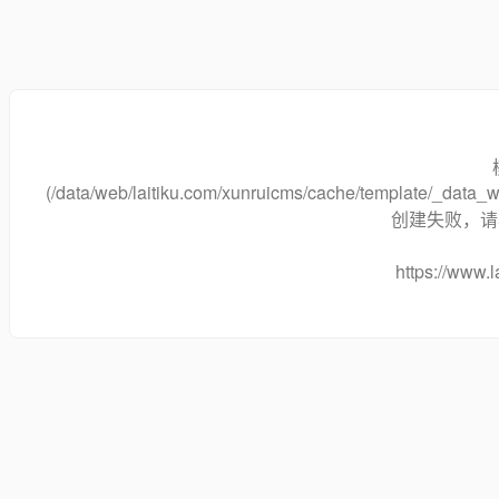
(/data/web/laitiku.com/xunruicms/cache/template/_dat
创建失败，请将
https://www.l