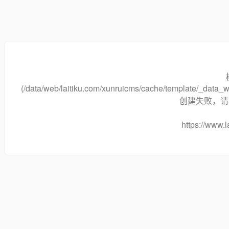
(/data/web/laitiku.com/xunruicms/cache/template/_dat
创建失败，请将
https://www.l