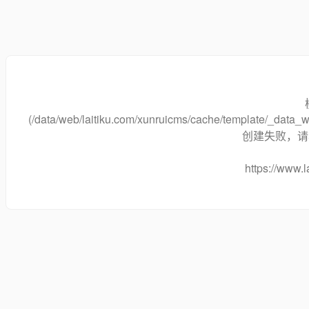
(/data/web/laitiku.com/xunruicms/cache/template/_dat
创建失败，请将
https://www.l