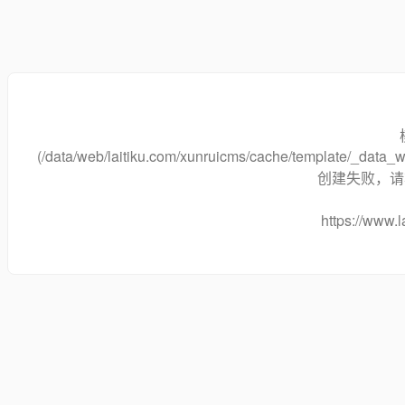
(/data/web/laitiku.com/xunruicms/cache/template/_dat
创建失败，请将
https://www.l