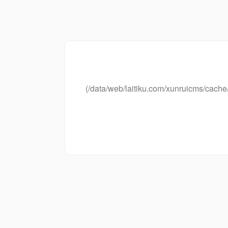
(/data/web/laitiku.com/xunruicms/ca