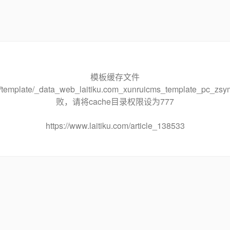
模板缓存文件
che/template/_data_web_laitiku.com_xunruicms_template_pc
败，请将cache目录权限设为777
https://www.laitiku.com/article_138533