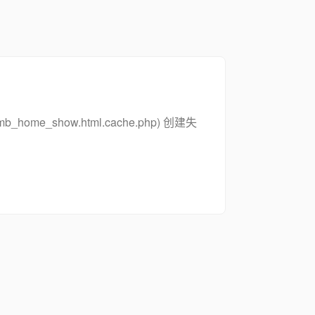
_zsymb_home_show.html.cache.php) 创建失