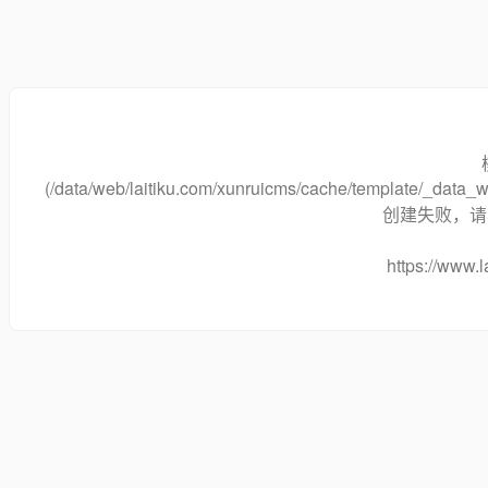
(/data/web/laitiku.com/xunruicms/cache/template/_dat
创建失败，请将
https://www.l