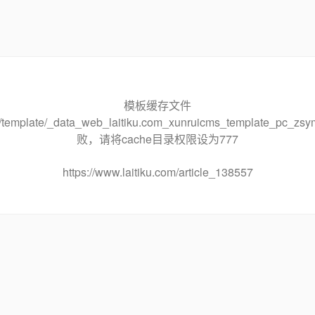
模板缓存文件
che/template/_data_web_laitiku.com_xunruicms_template_pc
败，请将cache目录权限设为777
https://www.laitiku.com/article_138557