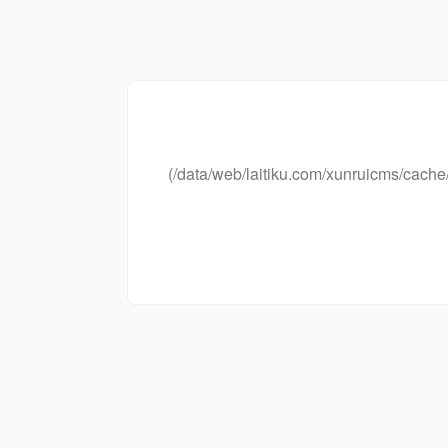
(/data/web/laitiku.com/xunruicms/ca