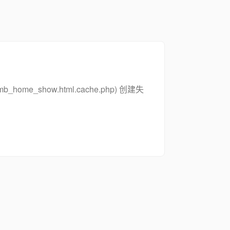
_zsymb_home_show.html.cache.php) 创建失