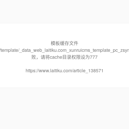
模板缓存文件
che/template/_data_web_laitiku.com_xunruicms_template_pc
败，请将cache目录权限设为777
https://www.laitiku.com/article_138571