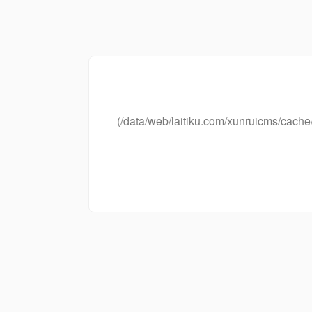
(/data/web/laitiku.com/xunruicms/ca