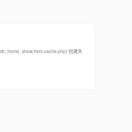
_zsymb_home_show.html.cache.php) 创建失