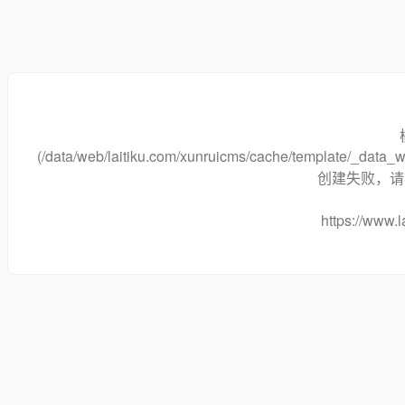
(/data/web/laitiku.com/xunruicms/cache/template/_dat
创建失败，请将
https://www.l