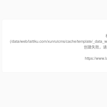
(/data/web/laitiku.com/xunruicms/cache/template/_dat
创建失败，请将
https://www.l