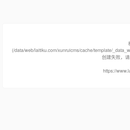
(/data/web/laitiku.com/xunruicms/cache/template/_dat
创建失败，请将
https://www.l