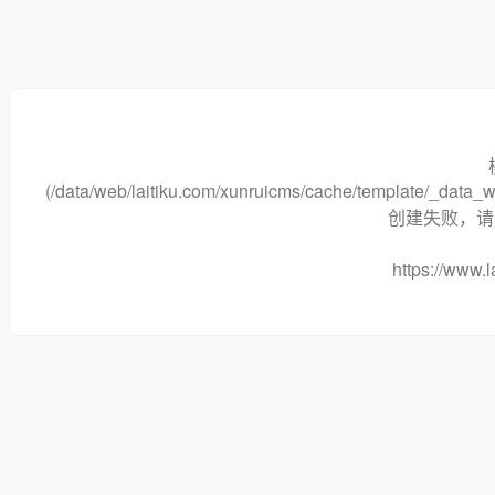
(/data/web/laitiku.com/xunruicms/cache/template/_dat
创建失败，请将
https://www.l