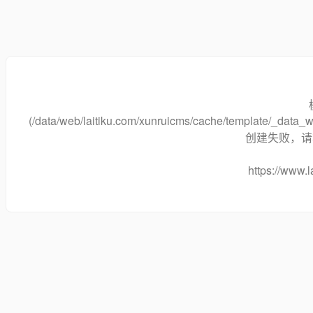
(/data/web/laitiku.com/xunruicms/cache/template/_dat
创建失败，请将
https://www.l