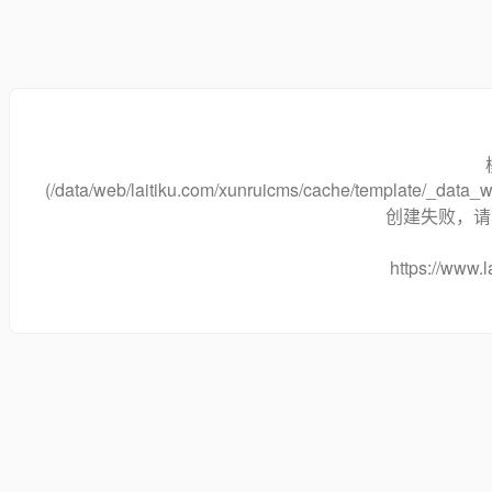
(/data/web/laitiku.com/xunruicms/cache/template/_dat
创建失败，请将
https://www.l