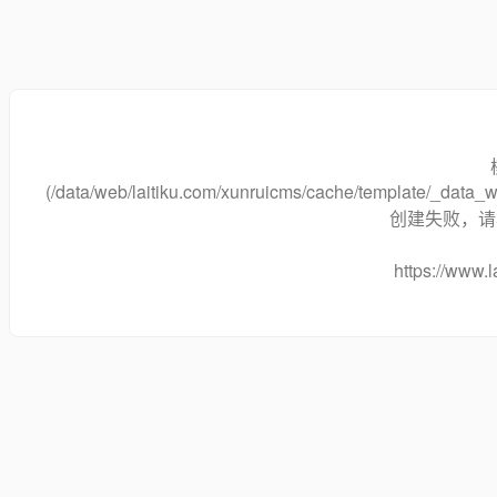
(/data/web/laitiku.com/xunruicms/cache/template/_dat
创建失败，请将
https://www.l