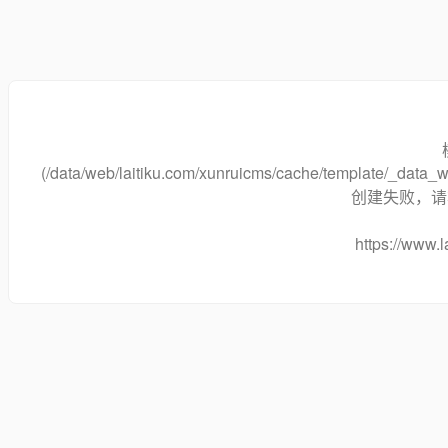
(/data/web/laitiku.com/xunruicms/cache/template/_dat
创建失败，请将
https://www.l