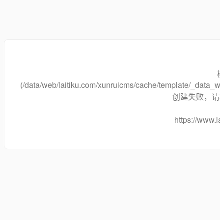
(/data/web/laitiku.com/xunruicms/cache/template/_dat
创建失败，请将
https://www.l