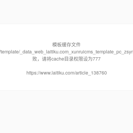
模板缓存文件
che/template/_data_web_laitiku.com_xunruicms_template_pc
败，请将cache目录权限设为777
https://www.laitiku.com/article_138760