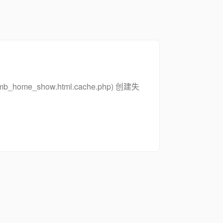
_zsymb_home_show.html.cache.php) 创建失