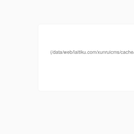
(/data/web/laitiku.com/xunruicms/ca