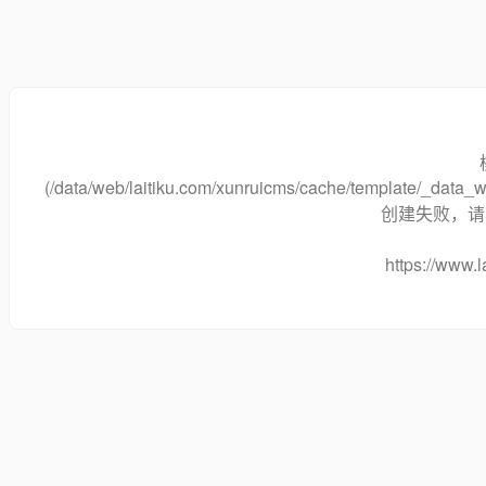
(/data/web/laitiku.com/xunruicms/cache/template/_dat
创建失败，请将
https://www.l