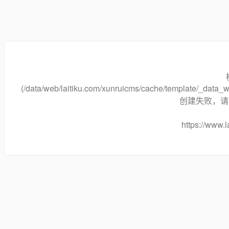
(/data/web/laitiku.com/xunruicms/cache/template/_dat
创建失败，请将
https://www.l