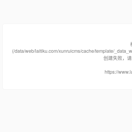
(/data/web/laitiku.com/xunruicms/cache/template/_dat
创建失败，请将
https://www.l