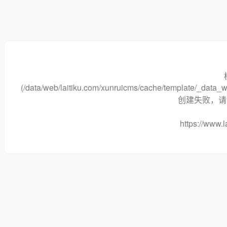
(/data/web/laitiku.com/xunruicms/cache/template/_dat
创建失败，请将
https://www.l