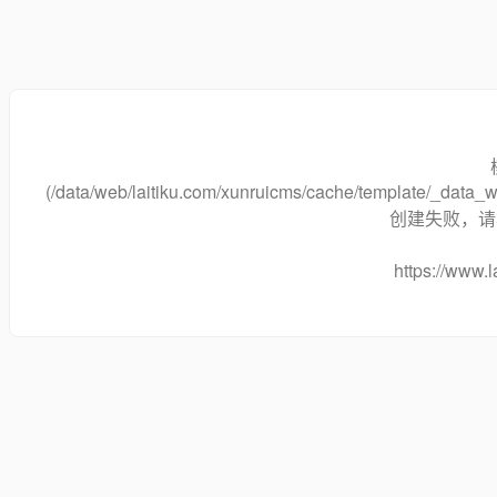
(/data/web/laitiku.com/xunruicms/cache/template/_dat
创建失败，请将
https://www.l