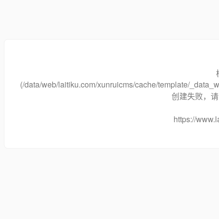
(/data/web/laitiku.com/xunruicms/cache/template/_dat
创建失败，请将
https://www.l