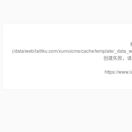
(/data/web/laitiku.com/xunruicms/cache/template/_dat
创建失败，请将
https://www.l