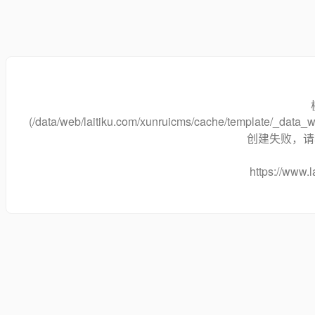
(/data/web/laitiku.com/xunruicms/cache/template/_dat
创建失败，请将
https://www.l