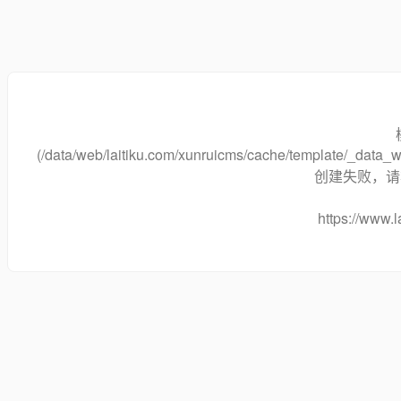
(/data/web/laitiku.com/xunruicms/cache/template/_dat
创建失败，请将
https://www.l