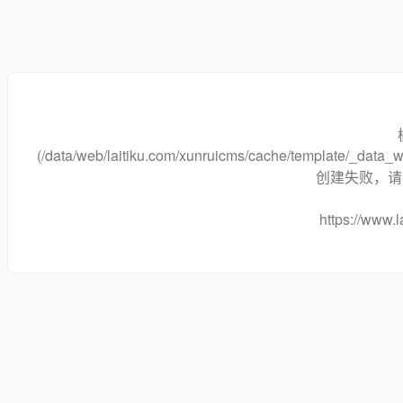
(/data/web/laitiku.com/xunruicms/cache/template/_dat
创建失败，请将
https://www.l