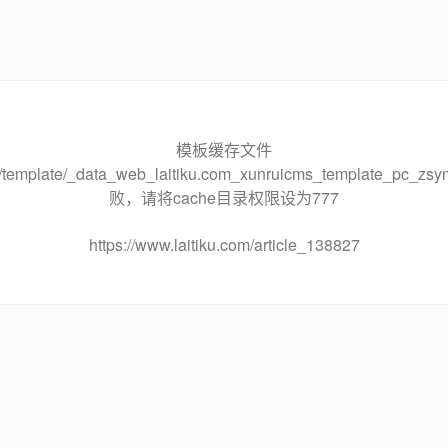
模板缓存文件
che/template/_data_web_laitiku.com_xunruicms_template_pc
败，请将cache目录权限设为777
https://www.laitiku.com/article_138827