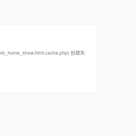
_zsymb_home_show.html.cache.php) 创建失