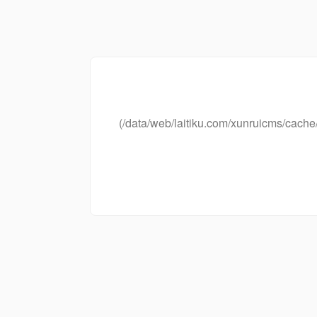
(/data/web/laitiku.com/xunruicms/ca