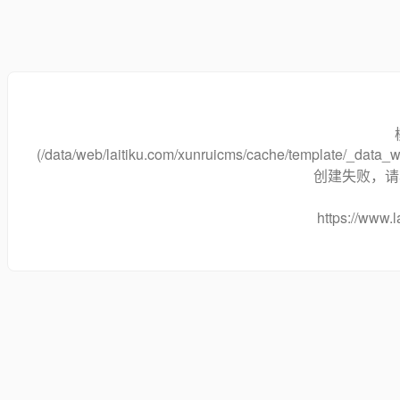
(/data/web/laitiku.com/xunruicms/cache/template/_dat
创建失败，请将
https://www.l