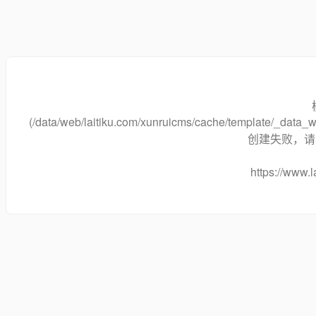
(/data/web/laitiku.com/xunruicms/cache/template/_dat
创建失败，请将
https://www.l