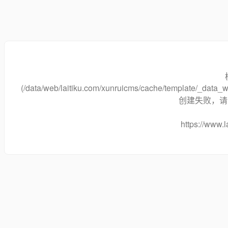
(/data/web/laitiku.com/xunruicms/cache/template/_dat
创建失败，请将
https://www.l