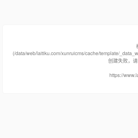
(/data/web/laitiku.com/xunruicms/cache/template/_dat
创建失败，请将
https://www.l