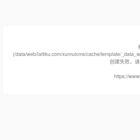
(/data/web/laitiku.com/xunruicms/cache/template/_data
创建失败，请将
https://www.