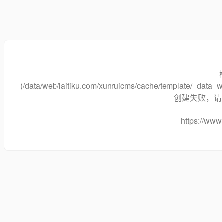
(/data/web/laitiku.com/xunruicms/cache/template/_data
创建失败，请将
https://www.