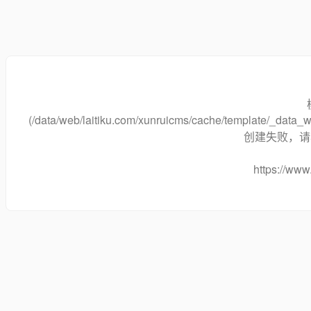
(/data/web/laitiku.com/xunruicms/cache/template/_data
创建失败，请将
https://www.