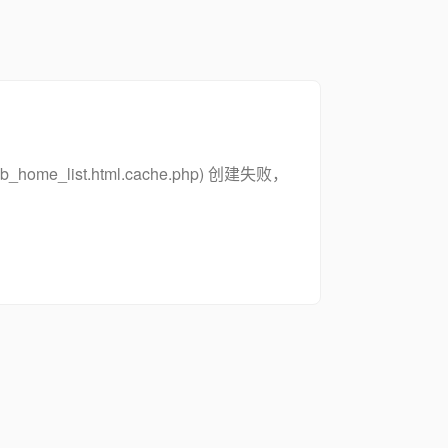
zsymb_home_list.html.cache.php) 创建失败，