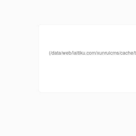
(/data/web/laitiku.com/xunruicms/cac