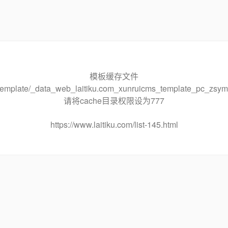
模板缓存文件
he/template/_data_web_laitiku.com_xunruicms_template_pc_
请将cache目录权限设为777
https://www.laitiku.com/list-145.html