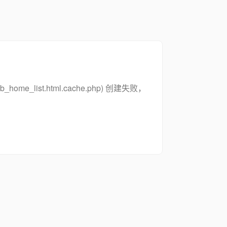
zsymb_home_list.html.cache.php) 创建失败，