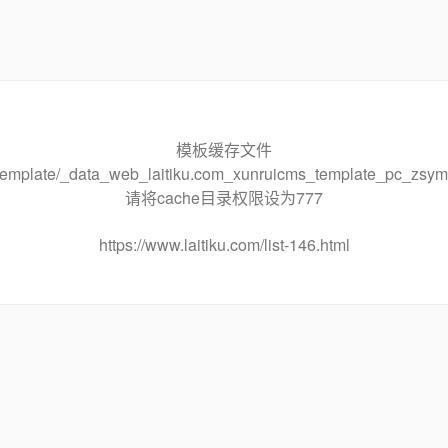
模板缓存文件
he/template/_data_web_laitiku.com_xunruicms_template_pc_
请将cache目录权限设为777
https://www.laitiku.com/list-146.html