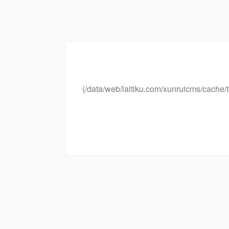
(/data/web/laitiku.com/xunruicms/cac