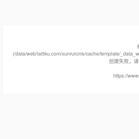
(/data/web/laitiku.com/xunruicms/cache/template/_data
创建失败，请将
https://www.