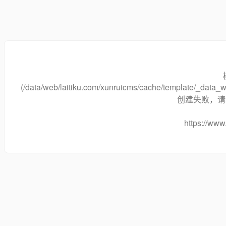
(/data/web/laitiku.com/xunruicms/cache/template/_data
创建失败，请将
https://www.