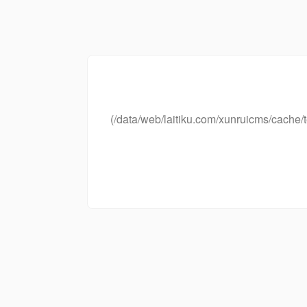
(/data/web/laitiku.com/xunruicms/cac