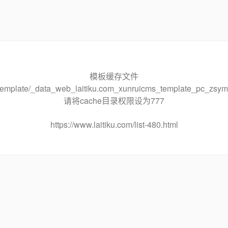
模板缓存文件
he/template/_data_web_laitiku.com_xunruicms_template_pc_
请将cache目录权限设为777
https://www.laitiku.com/list-480.html