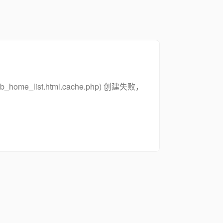
zsymb_home_list.html.cache.php) 创建失败，