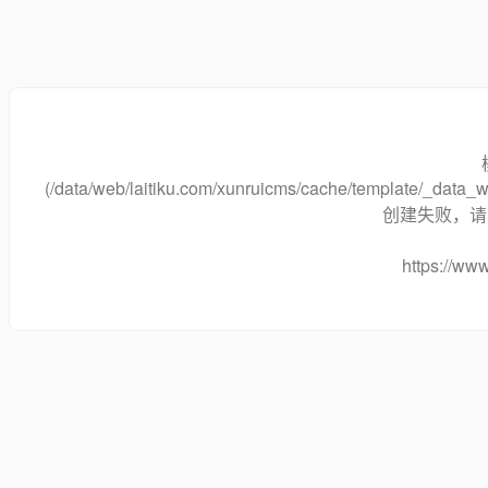
(/data/web/laitiku.com/xunruicms/cache/template/_data
创建失败，请将
https://www